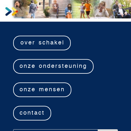
over schakel
onze ondersteuning
onze mensen
contact