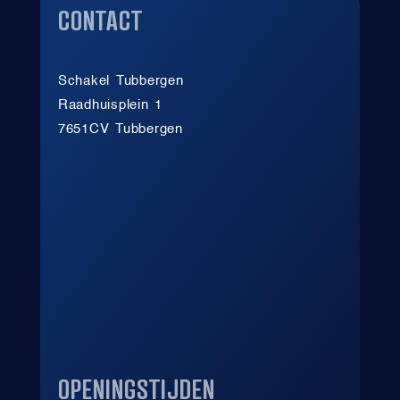
CONTACT
Schakel Tubbergen
Raadhuisplein 1
7651CV Tubbergen
VO
OPENINGSTIJDEN